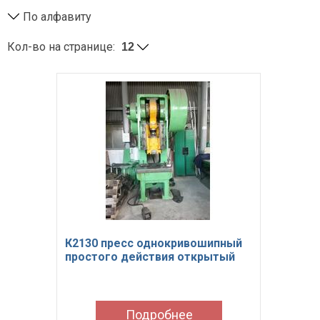
Пресс-ножницы комбинированные
По алфавиту
Молоты
Кол-во на странице:
Новое оборудование
Токарно-винторезные станки
Токарные станки с ЧПУ
Грузо-подъемные механизмы
Станочная оснастка и инструмент
Оборудования после среднего и капитального
ремонта
Производственная мебель
Прайс-лист
Услуги
К2130 пресс однокривошипный
простого действия открытый
Модернизация и капитальный ремонт
оборудования
Наше производство и склад
Покупаем станки
Подробнее