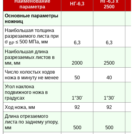
Наименование
НГ-6,3 х
НГ-6,3
Контакты
параметра
2500
Основные параметры
ножниц
Наибольшая толщина
разрезаемого листа при
σ
≤ 500 МПа, мм
6,3
6,3
BP
Наибольшая длина
разрезаемых листов в
мм, мм
2000
2500
Число холостых ходов
ножа в минуту не менее
50
40
Угол наклона
подвижного ножа в
градусах
1°30'
1°30'
Ход ножа, мм
92
92
Длина отрезаемого
листа по заднему упору,
мм
500
500