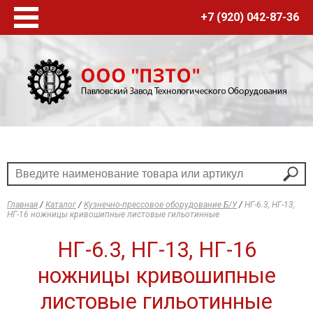
+7 (920) 042-87-36
Главная
Каталог оборудования
Станки Б/У
Токарные станки
Фрезерные станки
Сверлильные станки
Шлифовальные станки
Горизонтально-расточные станки
Главная
/
Каталог
/
Кузнечно-прессовое оборудование Б/У
/
НГ-6.3, НГ-13,
Кузнечно-прессовое оборудование Б/У
НГ-16 ножницы кривошипные листовые гильотинные
Прессы механические
НГ-6.3, НГ-13, НГ-16
Прессы гидравлические
ножницы кривошипные
Машины гибочные
Ножницы кривошипные, листовые,
листовые гильотинные
гильотинные