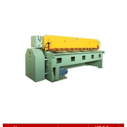
Пресс-ножницы комбинированные
Молоты
Новое оборудование
Токарно-винторезные станки
Токарные станки с ЧПУ
Грузо-подъемные механизмы
Станочная оснастка и инструмент
Оборудования после среднего и капитального
ремонта
Производственная мебель
Прайс-лист
Услуги
Модернизация и капитальный ремонт
оборудования
Наше производство и склад
Покупаем станки