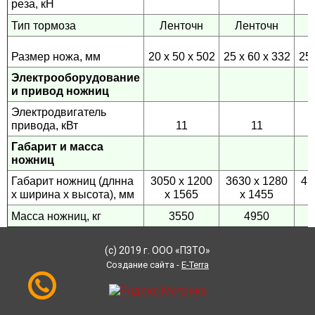
реза, кН
Тип тормоза
Ленточн
Ленточн
Размер ножа, мм
20 х 50 х 502
25 х 60 х 332
25 
Электрооборудование
и привод ножниц
Электродвигатель
привода, кВт
11
11
Габарит и масса
ножниц
Габарит ножниц (длнна
3050 х 1200
3630 х 1280
41
х ширина х высота), мм
х 1565
х 1455
Масса ножниц, кг
3550
4950
(с) 2019 г. ООО «ПЗТО»
Создание сайта -
E-Terra