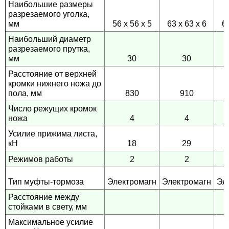
Наибольшие размеры
разрезаемого уголка,
мм
56 х 56 х 5
63 х 63 х 6
63
Наибольший диаметр
разрезаемого прутка,
мм
30
30
Расстояние от верхней
кромки нижнего ножа до
пола, мм
830
910
Число режущих кромок
ножа
4
4
Усилие прижима листа,
кН
18
29
Режимов работы
2
2
Тип муфты-тормоза
Электромагн
Электромагн
Эл
Расстояние между
стойками в свету, мм
Максимальное усилие