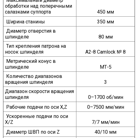
Максимальный диаметр
обработки над поперечными
салазками суппорта
450 мм
Ширина станины
350 мм
Диаметр отверстия в
шпинделе
80 мм
Тип крепления патрона на
носок шпинделя
A2-8 Сamlock № 8
Метрический конус в
шпинделе
МТ-5
Количество диапазонов
вращения шпинделя
3
Диапазон скорости вращения
шпинделя
0–1700 об/мин
Рабочие подачи по оси X,Z
0–7500 мм/мин
Ускоренные подачи по оси
X/Z
7/7 мм/мин
Диаметр ШВП по оси Z
40/10 мм