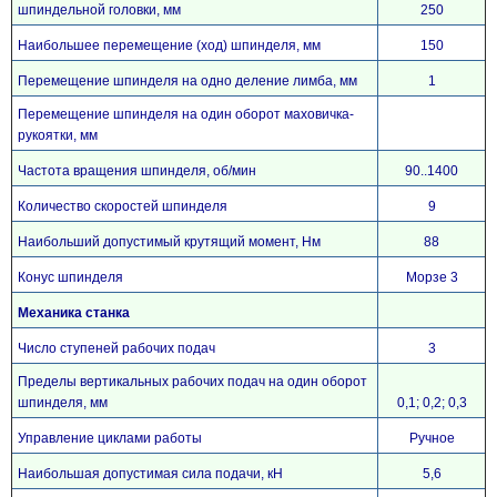
шпиндельной головки, мм
250
Наибольшее перемещение (ход) шпинделя, мм
150
Перемещение шпинделя на одно деление лимба, мм
1
Перемещение шпинделя на один оборот маховичка-
рукоятки, мм
Частота вращения шпинделя, об/мин
90..1400
Количество скоростей шпинделя
9
Наибольший допустимый крутящий момент, Нм
88
Конус шпинделя
Морзе 3
Механика станка
Число ступеней рабочих подач
3
Пределы вертикальных рабочих подач на один оборот
шпинделя, мм
0,1; 0,2; 0,3
Управление циклами работы
Ручное
Наибольшая допустимая сила подачи, кН
5,6