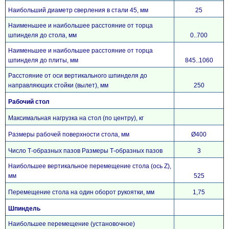
Контакты
Наибольший диаметр сверления в стали 45, мм
25
Наименьшее и наибольшее расстояние от торца
шпинделя до стола, мм
0..700
Наименьшее и наибольшее расстояние от торца
шпинделя до плиты, мм
845..1060
Расстояние от оси вертикального шпинделя до
направляющих стойки (вылет), мм
250
Рабочий стол
Максимальная нагрузка на стол (по центру), кг
Размеры рабочей поверхности стола, мм
Ø400
Число Т-образных пазов Размеры Т-образных пазов
3
Наибольшее вертикальное перемещение стола (ось Z),
мм
525
Перемещение стола на один оборот рукоятки, мм
1,75
Шпиндель
Наибольшее перемещение (установочное)