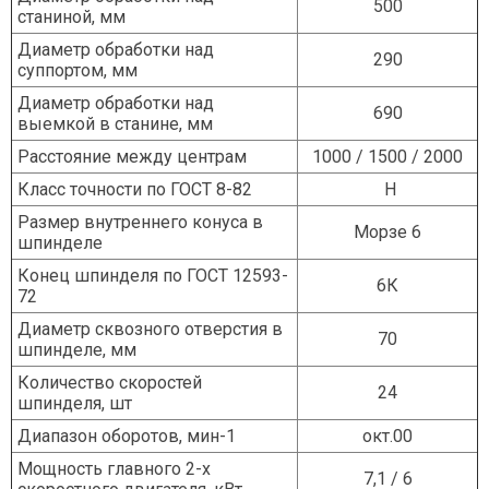
500
станиной, мм
Контакты
Диаметр обработки над
290
суппортом, мм
Диаметр обработки над
690
выемкой в станине, мм
Расстояние между центрам
1000 / 1500 / 2000
Класс точности по ГОСТ 8-82
Н
Размер внутреннего конуса в
Морзе 6
шпинделе
Конец шпинделя по ГОСТ 12593-
6К
72
Диаметр сквозного отверстия в
70
шпинделе, мм
Количество скоростей
24
шпинделя, шт
Диапазон оборотов, мин-1
окт.00
Мощность главного 2-х
7,1 / 6