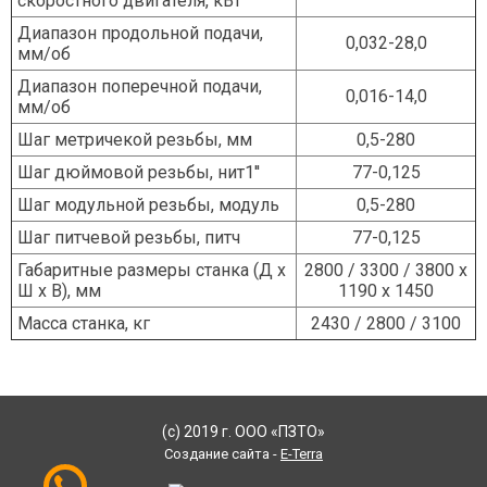
скоростного двигателя, кВт
Диапазон продольной подачи,
0,032-28,0
мм/об
Диапазон поперечной подачи,
0,016-14,0
мм/об
Шаг метричекой резьбы, мм
0,5-280
Шаг дюймовой резьбы, нит1''
77-0,125
Шаг модульной резьбы, модуль
0,5-280
Шаг питчевой резьбы, питч
77-0,125
Габаритные размеры станка (Д х
2800 / 3300 / 3800 х
Ш х В), мм
1190 х 1450
Масса станка, кг
2430 / 2800 / 3100
(с) 2019 г. ООО «ПЗТО»
Создание сайта -
E-Terra